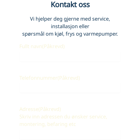
Kontakt oss
Vi hjelper deg gjerne med service,
installasjon eller
spørsmål om kjøl, frys og varmepumper.
Fullt navn
(Påkrevd)
Telefonnummer
(Påkrevd)
Adresse
(Påkrevd)
Skriv inn adressen du ønsker service,
montering, befaring etc