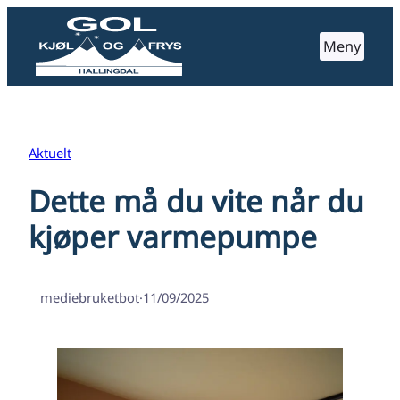
Hopp
til
Meny
innhold
Aktuelt
Dette må du vite når du
kjøper varmepumpe
mediebruketbot
·
11/09/2025