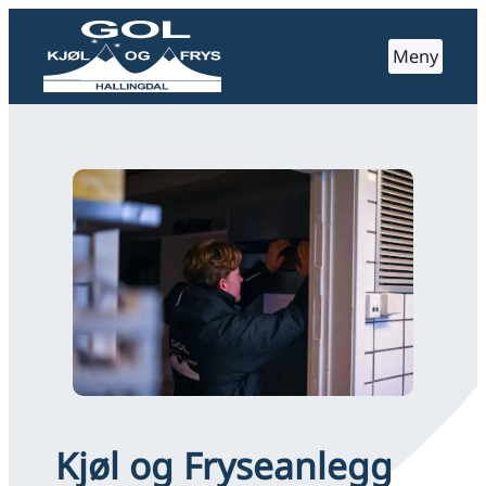
Hopp
til
Meny
innhold
Kjøl og Fryseanlegg