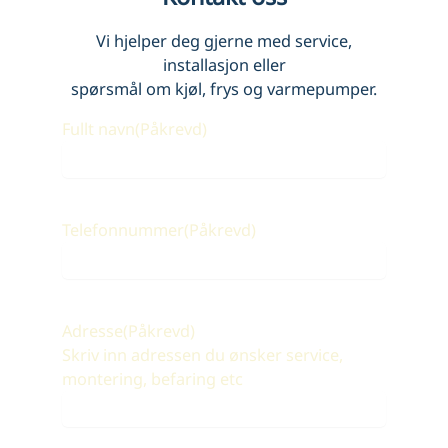
Vi hjelper deg gjerne med service,
installasjon eller
spørsmål om kjøl, frys og varmepumper.
Fullt navn
(Påkrevd)
Telefonnummer
(Påkrevd)
Adresse
(Påkrevd)
Skriv inn adressen du ønsker service,
montering, befaring etc