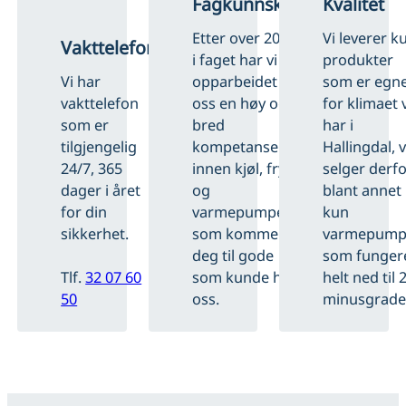
Fagkunnskap
Kvalitet
Etter over 20 år
Vi leverer k
Vakttelefon
i faget har vi
produkter
Vi har
opparbeidet
som er egn
vakttelefon
oss en høy og
for klimaet 
som er
bred
har i
tilgjengelig
kompetanse
Hallingdal, v
24/7, 365
innen kjøl, frys
selger derf
dager i året
og
blant annet
for din
varmepumper
kun
sikkerhet.
som kommer
varmepump
deg til gode
som funger
Tlf.
32 07 60
som kunde hos
helt ned til 
50
oss.
minusgrader